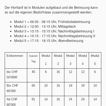
Der Horttarif ist in Modulen aufgebaut und die Betreuung kann
so auf die eigenen Bedürfnisse zusammengestellt werden.
Modul 1 = 06:30 - 08:15 Uhr, Frühstücksbetreuung
Modul 2 = 12:00 - 13:15 Uhr, Mittagstisch
Modul 3 = 13:15 - 15:15 Uhr, Nachmittagsbetreuung I
Modul 4 = 15:15 - 17:15 Uhr, Nachmittagsbetreuung II
Modul 5 = 17:15 - 18:15 Uhr, Abendbetreuung
Einkommen
Modul
Modul
Modul
Modul
Modul
Ganzer
Tag
1
2
3
4
5
bis CHF
45
6
16
12
12
6
50’0000
Bis CHF
65
10
16
19
19
10
80’000
Ab CHF
81
14
16
24
24
14
80’000