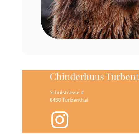
Chinderhuus Turbent
Schulstrasse 4
8488 Turbenthal
