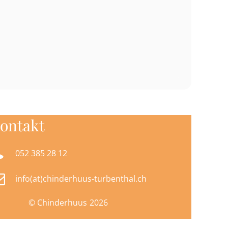
ontakt

052 385 28 12
+49 456 52 81

info(at)chinderhuus-turbenthal.ch
© Chinderhuus
2026