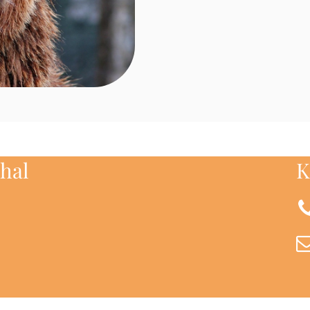
hal
K